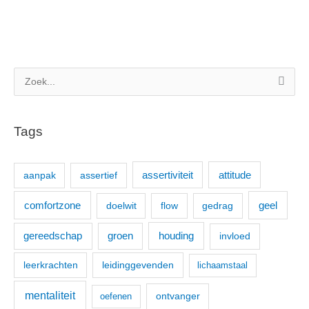
Z
o
e
Tags
k
n
aanpak
assertief
assertiviteit
attitude
a
a
comfortzone
geel
doelwit
flow
gedrag
r
:
houding
gereedschap
groen
invloed
leerkrachten
leidinggevenden
lichaamstaal
mentaliteit
ontvanger
oefenen