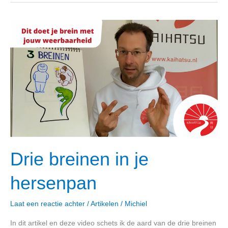
Drie
breinen
in
je
hersenpan
Drie breinen in je
hersenpan
Laat een reactie achter
/
Artikelen
/
Michiel
In dit artikel en deze video schets ik de aard van de drie breinen