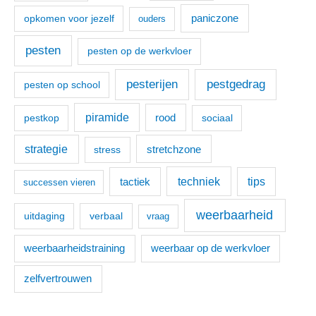
paniczone
opkomen voor jezelf
ouders
pesten
pesten op de werkvloer
pesterijen
pestgedrag
pesten op school
piramide
pestkop
rood
sociaal
strategie
stretchzone
stress
techniek
tactiek
tips
successen vieren
weerbaarheid
uitdaging
verbaal
vraag
weerbaarheidstraining
weerbaar op de werkvloer
zelfvertrouwen