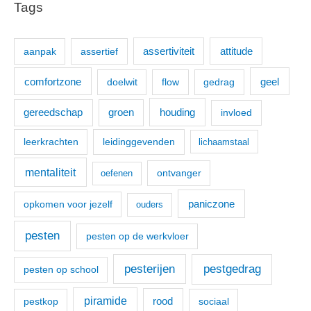
Tags
k
n
aanpak
assertief
assertiviteit
attitude
a
a
comfortzone
geel
doelwit
flow
gedrag
r
:
houding
gereedschap
groen
invloed
leerkrachten
leidinggevenden
lichaamstaal
mentaliteit
ontvanger
oefenen
paniczone
opkomen voor jezelf
ouders
pesten
pesten op de werkvloer
pesterijen
pestgedrag
pesten op school
piramide
pestkop
rood
sociaal