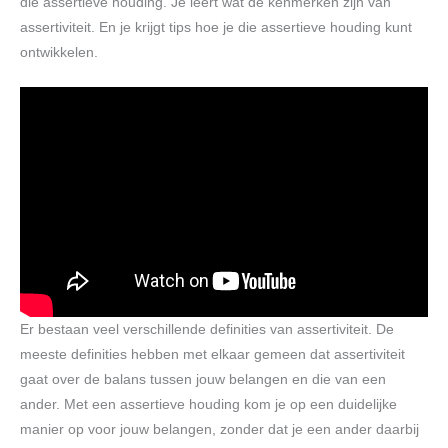
die assertieve houding. Je leert wat de kenmerken zijn van
assertiviteit. En je krijgt tips hoe je die assertieve houding kunt
ontwikkelen.
Er bestaan veel verschillende definities van assertiviteit. De
meeste definities hebben met elkaar gemeen dat assertiviteit
gaat over de balans tussen jouw belangen en die van een
ander. Met een assertieve houding kom je op een duidelijke
manier op voor jouw belangen, zonder dat je een ander daarbij