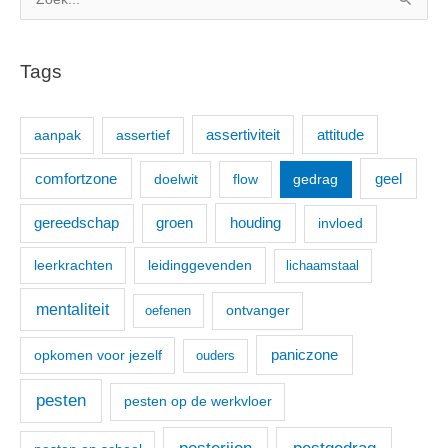
Z
o
e
Tags
k
n
aanpak
assertief
assertiviteit
attitude
a
a
comfortzone
geel
doelwit
flow
gedrag
r
:
houding
gereedschap
groen
invloed
leerkrachten
leidinggevenden
lichaamstaal
mentaliteit
ontvanger
oefenen
paniczone
opkomen voor jezelf
ouders
pesten
pesten op de werkvloer