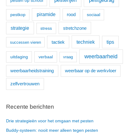
pesterijen
pestgedrag
pesten op school
piramide
pestkop
rood
sociaal
strategie
stretchzone
stress
techniek
tactiek
tips
successen vieren
weerbaarheid
uitdaging
verbaal
vraag
weerbaarheidstraining
weerbaar op de werkvloer
zelfvertrouwen
Recente berichten
Drie strategieën voor het omgaan met pesten
Buddy-systeem: nooit meer alleen tegen pesten