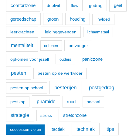
a
comfortzone
geel
doelwit
flow
gedrag
r
:
houding
gereedschap
groen
invloed
leerkrachten
leidinggevenden
lichaamstaal
mentaliteit
ontvanger
oefenen
paniczone
opkomen voor jezelf
ouders
pesten
pesten op de werkvloer
pesterijen
pestgedrag
pesten op school
piramide
pestkop
rood
sociaal
strategie
stretchzone
stress
techniek
tactiek
tips
successen vieren