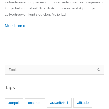
zelfvertrouwen nu precies? En is zelfvertrouwen een gegeven of
kun je het vergroten? Bij Kaihatsu geloven we dat je aan je
zelfvertrouwen kunt sleutelen. Als je […]
Meer lezen »
Z
o
e
Tags
k
n
aanpak
assertief
assertiviteit
attitude
a