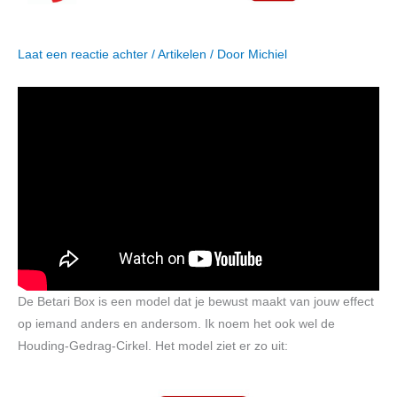
Laat een reactie achter
/
Artikelen
/ Door
Michiel
De Betari Box is een model dat je bewust maakt van jouw effect
op iemand anders en andersom. Ik noem het ook wel de
Houding-Gedrag-Cirkel. Het model ziet er zo uit: