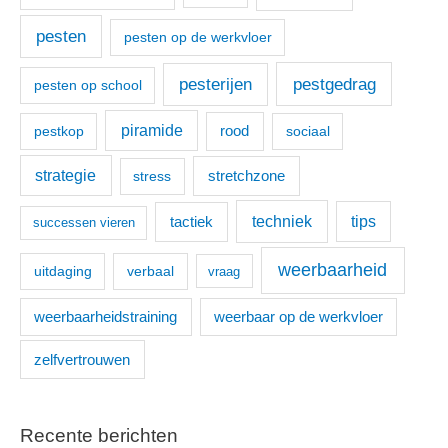
pesten
pesten op de werkvloer
pesterijen
pestgedrag
pesten op school
piramide
pestkop
rood
sociaal
strategie
stretchzone
stress
techniek
tactiek
tips
successen vieren
weerbaarheid
uitdaging
verbaal
vraag
weerbaarheidstraining
weerbaar op de werkvloer
zelfvertrouwen
Recente berichten