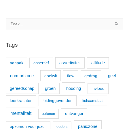
Z
o
e
Tags
k
n
aanpak
assertief
assertiviteit
attitude
a
a
comfortzone
geel
doelwit
flow
gedrag
r
:
houding
gereedschap
groen
invloed
leerkrachten
leidinggevenden
lichaamstaal
mentaliteit
ontvanger
oefenen
paniczone
opkomen voor jezelf
ouders