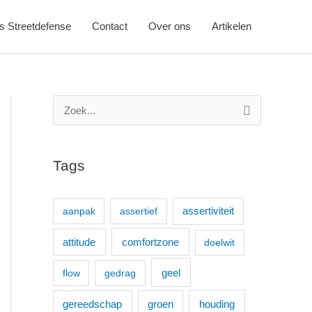
s Streetdefense
Contact
Over ons
Artikelen
Z
o
e
Tags
k
n
aanpak
assertief
assertiviteit
a
a
comfortzone
attitude
doelwit
r
geel
flow
gedrag
:
houding
gereedschap
groen