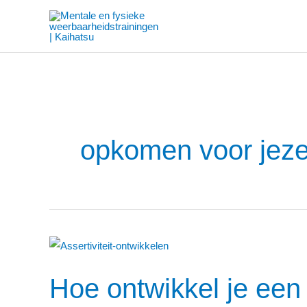
Ga
naar
de
inhoud
opkomen voor jeze
Hoe
ontwikkel
Hoe ontwikkel je een
je
een