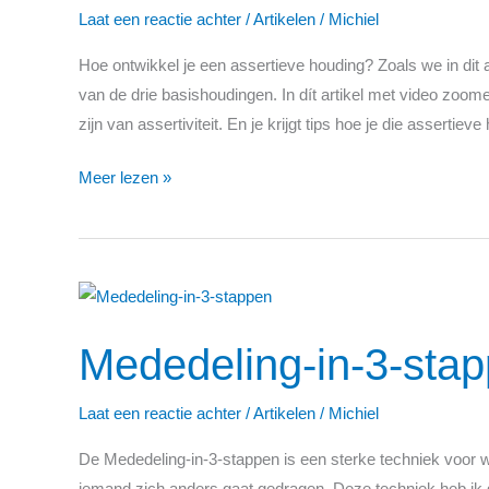
assertieve
Laat een reactie achter
/
Artikelen
/
Michiel
houding?
Hoe ontwikkel je een assertieve houding? Zoals we in dit 
van de drie basishoudingen. In dít artikel met video zoom
zijn van assertiviteit. En je krijgt tips hoe je die assertie
Meer lezen »
Mededeling-
in-
Mededeling-in-3-sta
3-
stappen
Laat een reactie achter
/
Artikelen
/
Michiel
De Mededeling-in-3-stappen is een sterke techniek voor wee
iemand zich anders gaat gedragen. Deze techniek heb ik 