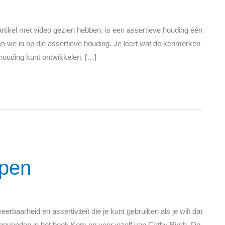
artikel met video gezien hebben, is een assertieve houding één
en we in op die assertieve houding. Je leert wat de kenmerken
ve houding kunt ontwikkelen. […]
ppen
rbaarheid en assertiviteit die je kunt gebruiken als je wilt dat
gevonden in het boek Kom op voor jezelf van Cathy Birch. De