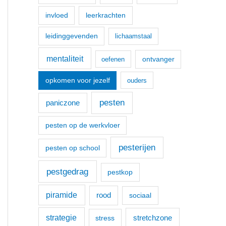
invloed
leerkrachten
leidinggevenden
lichaamstaal
mentaliteit
ontvanger
oefenen
opkomen voor jezelf
ouders
pesten
paniczone
pesten op de werkvloer
pesterijen
pesten op school
pestgedrag
pestkop
piramide
rood
sociaal
strategie
stretchzone
stress