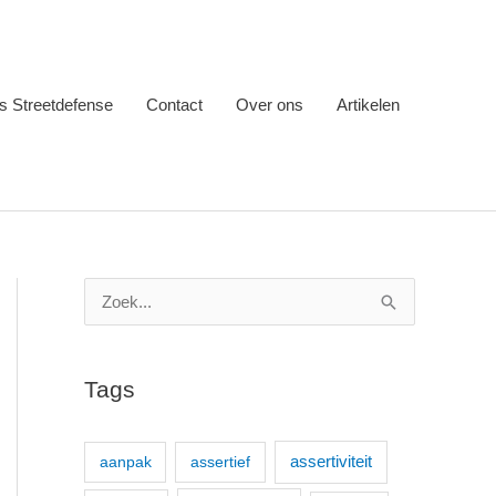
s Streetdefense
Contact
Over ons
Artikelen
Z
o
e
Tags
k
n
aanpak
assertief
assertiviteit
a