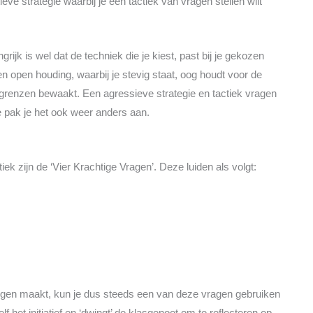
e strategie waarbij je een tactiek van vragen stellen wilt
ijk is wel dat de techniek die je kiest, past bij je gekozen
en open houding, waarbij je stevig staat, oog houdt voor de
 grenzen bewaakt. Een agressieve strategie en tactiek vragen
e pak je het ook weer anders aan.
ek zijn de ‘Vier Krachtige Vragen’. Deze luiden als volgt:
ingen maakt, kun je dus steeds een van deze vragen gebruiken
 het initiatief en ‘dwingt’ de klasgenoot om te reflecteren op