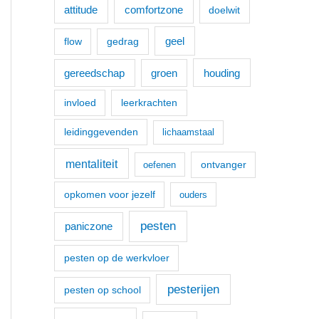
a
comfortzone
attitude
doelwit
r
geel
flow
gedrag
:
houding
gereedschap
groen
invloed
leerkrachten
leidinggevenden
lichaamstaal
mentaliteit
ontvanger
oefenen
opkomen voor jezelf
ouders
pesten
paniczone
pesten op de werkvloer
pesterijen
pesten op school