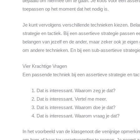
bepaald om hiermee om te gaan. Je koos voor een assertiev
toepassen op het moment dat het nodig is.
Je kunt vervolgens verschillende technieken kiezen. Belangr
strategie en tactiek. Bij een assertieve strategie passen e
belangen van jezelf en de ander, maar zeker ook je eigen
om andere technieken. En bij een sub-assertieve strategi
Vier Krachtige Vragen
Een passende techniek bij een assertieve strategie en tacti
Dat is interessant. Waarom zeg je dat?
Dat is interessant. Vertel me meer.
Dat is interessant. Waarom doe je dat?
Dat is interessant. Waarom vraag je dat?
In het voorbeeld van de klasgenoot die venijnige opmerk
om hem of haar ter verantwoording te roepen. Je neemt zelf