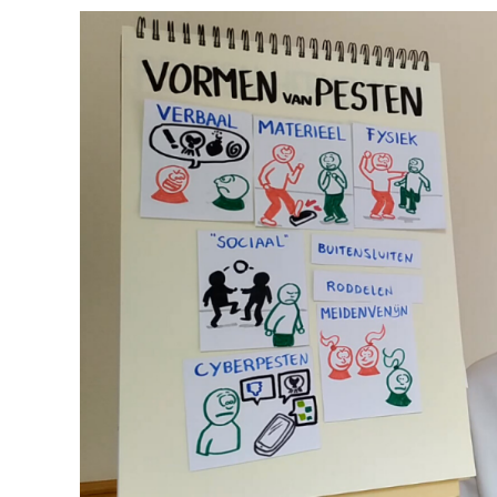
Vormen
van
pesten