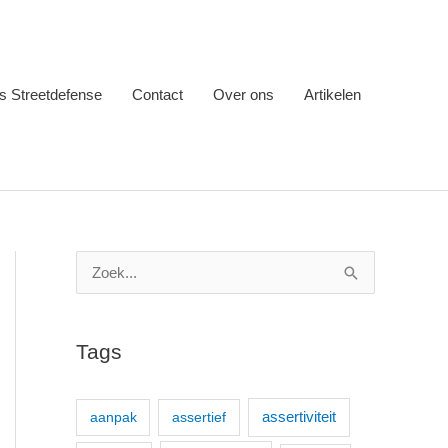
s Streetdefense
Contact
Over ons
Artikelen
Z
o
e
Tags
k
n
aanpak
assertief
assertiviteit
a