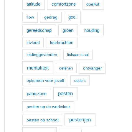
a
comfortzone
attitude
doelwit
r
geel
flow
gedrag
:
houding
gereedschap
groen
invloed
leerkrachten
leidinggevenden
lichaamstaal
mentaliteit
ontvanger
oefenen
opkomen voor jezelf
ouders
pesten
paniczone
pesten op de werkvloer
pesterijen
pesten op school