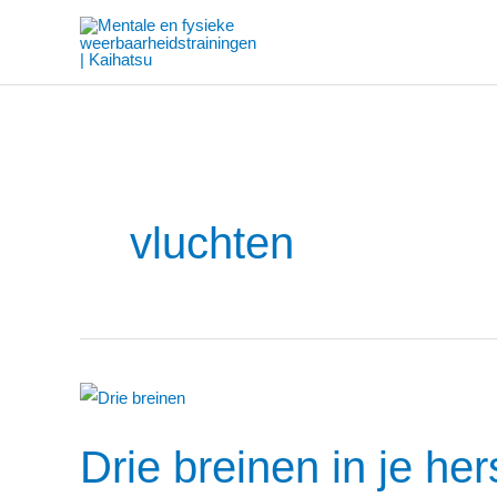
Ga
naar
de
inhoud
vluchten
Drie
breinen
Drie breinen in je he
in
je