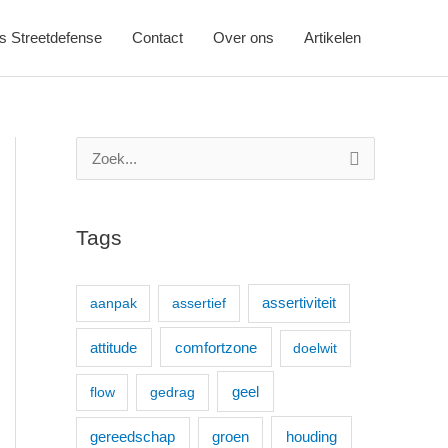
s Streetdefense
Contact
Over ons
Artikelen
Z
o
e
Tags
k
n
aanpak
assertief
assertiviteit
a
a
comfortzone
attitude
doelwit
r
geel
flow
gedrag
:
houding
gereedschap
groen