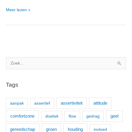
Meer lezen »
Z
o
e
Tags
k
n
aanpak
assertief
assertiviteit
attitude
a
a
comfortzone
geel
doelwit
flow
gedrag
r
:
houding
gereedschap
groen
invloed