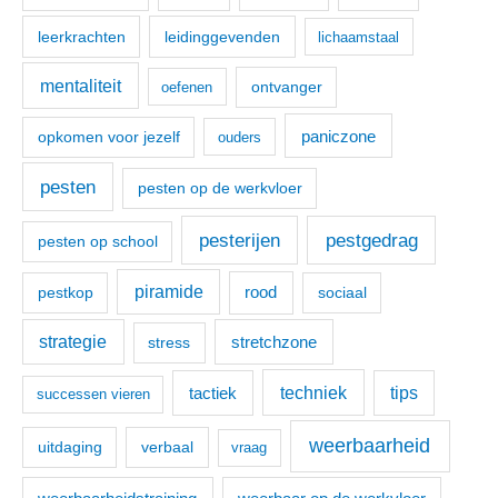
leerkrachten
leidinggevenden
lichaamstaal
mentaliteit
ontvanger
oefenen
paniczone
opkomen voor jezelf
ouders
pesten
pesten op de werkvloer
pesterijen
pestgedrag
pesten op school
piramide
pestkop
rood
sociaal
strategie
stretchzone
stress
techniek
tactiek
tips
successen vieren
weerbaarheid
uitdaging
verbaal
vraag