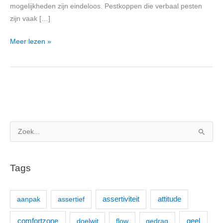
mogelijkheden zijn eindeloos. Pestkoppen die verbaal pesten
zijn vaak […]
Meer lezen »
Z
o
e
Tags
k
n
aanpak
assertief
assertiviteit
attitude
a
a
comfortzone
geel
doelwit
flow
gedrag