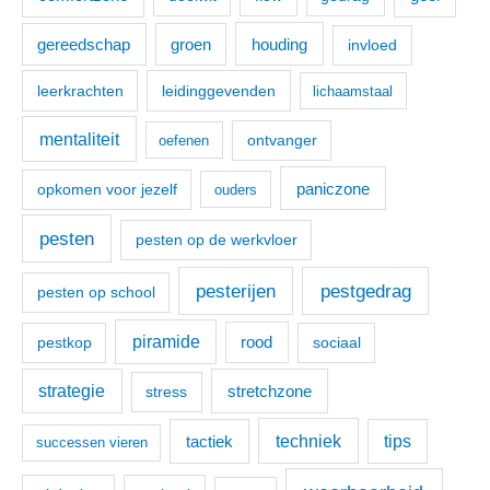
r
:
houding
gereedschap
groen
invloed
leerkrachten
leidinggevenden
lichaamstaal
mentaliteit
ontvanger
oefenen
paniczone
opkomen voor jezelf
ouders
pesten
pesten op de werkvloer
pesterijen
pestgedrag
pesten op school
piramide
pestkop
rood
sociaal
strategie
stretchzone
stress
techniek
tactiek
tips
successen vieren