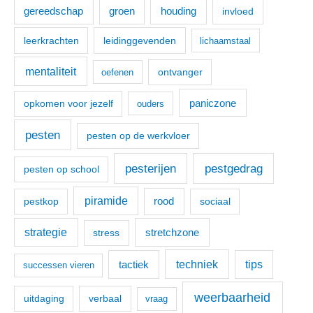
:
houding
gereedschap
groen
invloed
leerkrachten
leidinggevenden
lichaamstaal
mentaliteit
ontvanger
oefenen
paniczone
opkomen voor jezelf
ouders
pesten
pesten op de werkvloer
pesterijen
pestgedrag
pesten op school
piramide
pestkop
rood
sociaal
strategie
stretchzone
stress
techniek
tactiek
tips
successen vieren
weerbaarheid
uitdaging
verbaal
vraag