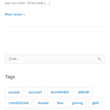
last van hebt. Vertel welk […]
Meer lezen »
Z
o
e
Tags
k
n
aanpak
assertief
assertiviteit
attitude
a
a
comfortzone
geel
doelwit
flow
gedrag
r