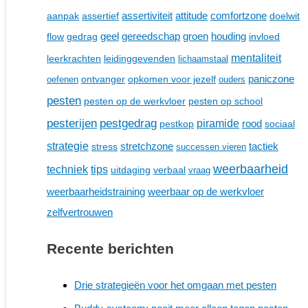
comfortzone
aanpak
assertief
assertiviteit
attitude
doelwit
geel
houding
flow
gedrag
gereedschap
groen
invloed
mentaliteit
leerkrachten
leidinggevenden
lichaamstaal
paniczone
ontvanger
opkomen voor jezelf
oefenen
ouders
pesten
pesten op de werkvloer
pesten op school
pesterijen
pestgedrag
piramide
pestkop
rood
sociaal
strategie
stretchzone
tactiek
stress
successen vieren
weerbaarheid
techniek
tips
uitdaging
verbaal
vraag
weerbaarheidstraining
weerbaar op de werkvloer
zelfvertrouwen
Recente berichten
Drie strategieën voor het omgaan met pesten