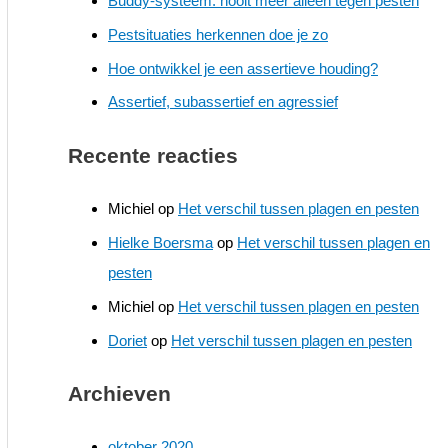
Buddy-systeem: nooit meer alleen tegen pesten
Pestsituaties herkennen doe je zo
Hoe ontwikkel je een assertieve houding?
Assertief, subassertief en agressief
Recente reacties
Michiel
op
Het verschil tussen plagen en pesten
Hielke Boersma
op
Het verschil tussen plagen en
pesten
Michiel
op
Het verschil tussen plagen en pesten
Doriet
op
Het verschil tussen plagen en pesten
Archieven
oktober 2020